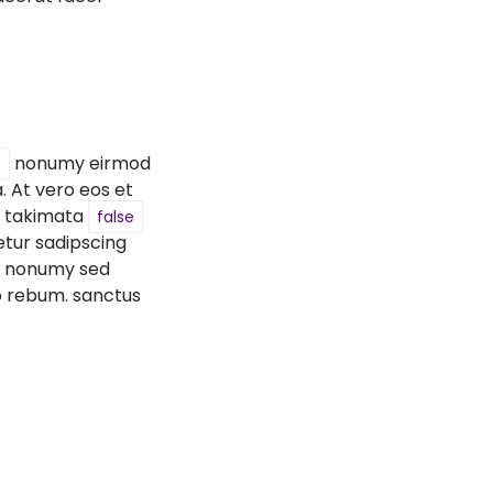
nonumy eirmod
t
. At vero eos et
a takimata
false
etur sadipscing
et nonumy sed
no rebum. sanctus