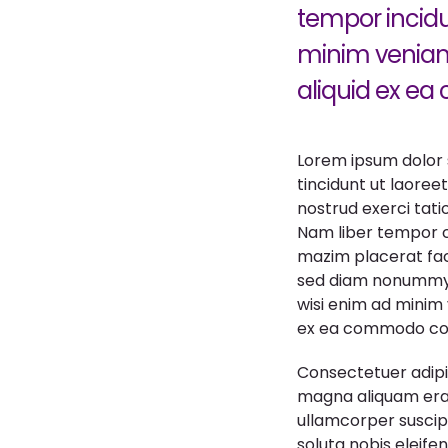
tempor incidu
minim veniam,
aliquid ex e
Lorem ipsum dolor 
tincidunt ut laoree
nostrud exerci tati
Nam liber tempor c
mazim placerat fac
sed diam nonummy n
wisi enim ad minim v
ex ea commodo co
Consectetuer adipi
magna aliquam erat 
ullamcorper suscip
soluta nobis eleif