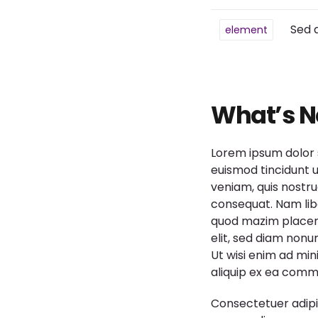
Sed 
element
What’s N
Lorem ipsum dolor 
euismod tincidunt 
veniam, quis nostru
consequat. Nam lib
quod mazim placera
elit, sed diam non
Ut wisi enim ad min
aliquip ex ea com
Consectetuer adipi