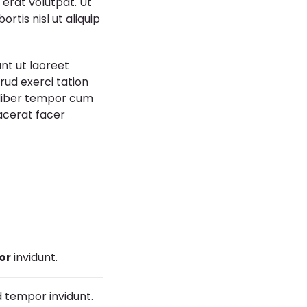
erat volutpat. Ut
rtis nisl ut aliquip
nt ut laoreet
rud exerci tation
 liber tempor cum
acerat facer
or
invidunt.
tempor invidunt.