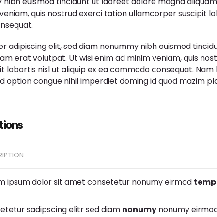
ibh euismod tincidunt ut laoreet dolore magna aliquam 
eniam, quis nostrud exerci tation ullamcorper suscipit lobo
nsequat.
 adipiscing elit, sed diam nonummy nibh euismod tincidu
m erat volutpat. Ut wisi enim ad minim veniam, quis nost
it lobortis nisl ut aliquip ex ea commodo consequat. Nam
end option congue nihil imperdiet doming id quod mazim pl
tions
RIPTION
m ipsum dolor sit amet consetetur nonumy eirmod
temp
etetur sadipscing elitr sed diam
nonumy
nonumy eirmod 