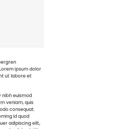
ubergren
 Lorem ipsum dolor
t ut labore et
y nibh euismod
im veniam, quis
mmodo consequat.
oming id quod
r adipiscing elit,