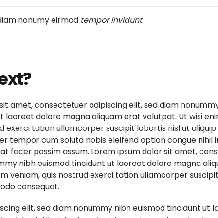
diam nonumy eirmod
tempor invidunt
.
ext?
sit amet, consectetuer adipiscing elit, sed diam nonumm
ut laoreet dolore magna aliquam erat volutpat. Ut wisi en
d exerci tation ullamcorper suscipit lobortis nisl ut aliq
er tempor cum soluta nobis eleifend option congue nihil 
t facer possim assum. Lorem ipsum dolor sit amet, cons
ummy nibh euismod tincidunt ut laoreet dolore magna aliq
im veniam, quis nostrud exerci tation ullamcorper suscipit 
modo consequat.
scing elit, sed diam nonummy nibh euismod tincidunt ut l