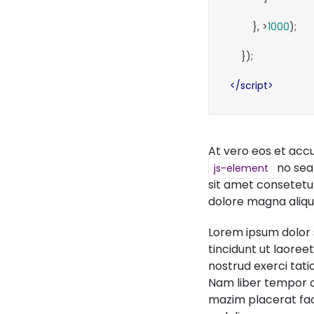
        }, >
1000
);

    });

</
script
>
At vero eos et acc
no sea
js-element
sit amet consetetu
dolore magna aliqu
Lorem ipsum dolor 
tincidunt ut laoree
nostrud exerci tati
Nam liber tempor c
mazim placerat fac