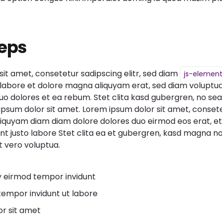
teps
it amet, consetetur sadipscing elitr, sed diam
js-elemen
 labore et dolore magna aliquyam erat, sed diam voluptua
uo dolores et ea rebum. Stet clita kasd gubergren, no se
ipsum dolor sit amet. Lorem ipsum dolor sit amet, conset
aliquyam diam diam dolore dolores duo eirmod eos erat, 
unt justo labore Stet clita ea et gubergren, kasd magna 
t vero voluptua.
eirmod tempor invidunt
mpor invidunt ut labore
r sit amet