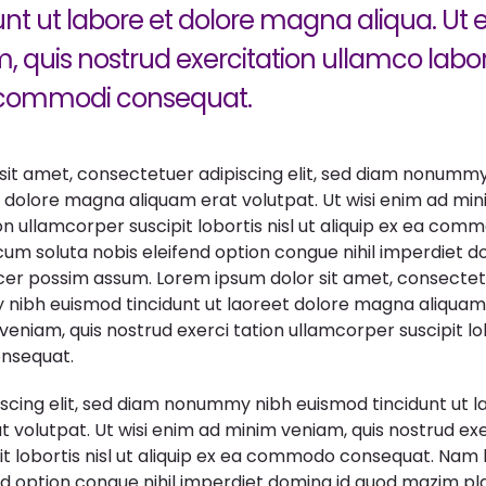
nt ut labore et dolore magna aliqua. Ut
 quis nostrud exercitation ullamco laboris
a commodi consequat.
sit amet, consectetuer adipiscing elit, sed diam nonumm
t dolore magna aliquam erat volutpat. Ut wisi enim ad min
on ullamcorper suscipit lobortis nisl ut aliquip ex ea co
um soluta nobis eleifend option congue nihil imperdiet d
er possim assum. Lorem ipsum dolor sit amet, consectetue
ibh euismod tincidunt ut laoreet dolore magna aliquam 
eniam, quis nostrud exerci tation ullamcorper suscipit lobo
nsequat.
scing elit, sed diam nonummy nibh euismod tincidunt ut l
volutpat. Ut wisi enim ad minim veniam, quis nostrud exe
it lobortis nisl ut aliquip ex ea commodo consequat. Nam
end option congue nihil imperdiet doming id quod mazim pl