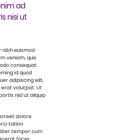
 enim ad
 nisi ut
y nibh euismod
im veniam, quis
mmodo consequat.
oming id quod
r adipiscing elit,
erat volutpat. Ut
rtis nisl ut aliquip
aoreet dolore
rci tation
 liber tempor cum
acerat facer