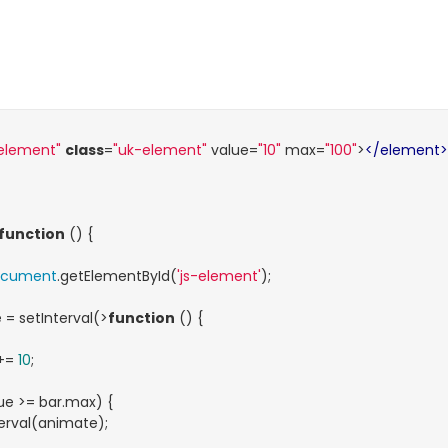
-element"
class
=
"uk-element"
 value=
"10"
 max=
"100"
>
</
element
>
function
 (
) 
{

ocument
.getElementById(
'js-element'
);

 = setInterval(>
function
 (
) 
{

 += 
10
;

ue >= bar.max) {

Interval(animate);
