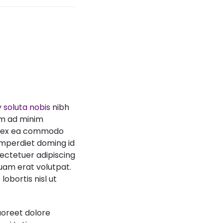
y
soluta nobis
nibh
im ad minim
uip ex ea commodo
imperdiet doming id
ectetuer adipiscing
uam erat volutpat.
lobortis nisl ut
aoreet dolore