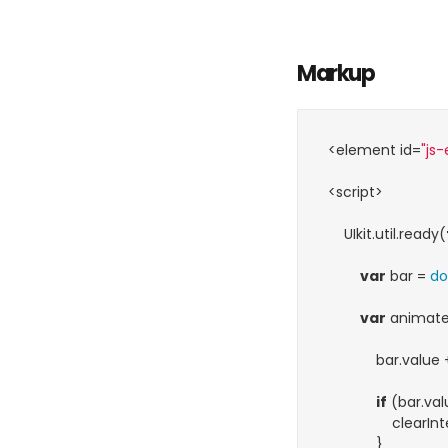
Markup
<element id=
"js
<script>

    UIkit.util.ready(
var
 bar = 
d
var
 animate
            bar.value
if
 (bar.val
                clear
            }
