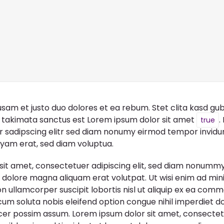
usam et justo duo dolores et ea rebum. Stet clita kasd g
 takimata sanctus est Lorem ipsum dolor sit amet
.
true
r sadipscing elitr sed diam nonumy eirmod tempor invidun
yam erat, sed diam voluptua.
sit amet, consectetuer adipiscing elit, sed diam nonumm
t dolore magna aliquam erat volutpat. Ut wisi enim ad min
on ullamcorper suscipit lobortis nisl ut aliquip ex ea co
um soluta nobis eleifend option congue nihil imperdiet d
er possim assum. Lorem ipsum dolor sit amet, consectetue