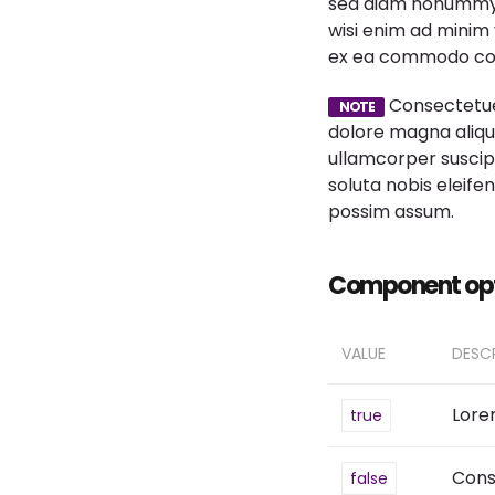
sed diam nonummy n
wisi enim ad minim v
ex ea commodo co
Consectetuer
NOTE
dolore magna aliqua
ullamcorper suscip
soluta nobis eleif
possim assum.
Component op
VALUE
DESC
Lore
true
Cons
false